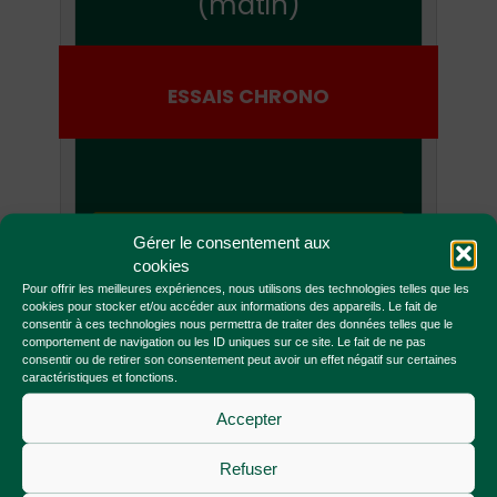
(matin)
ESSAIS CHRONO
30 MINUTES
Gérer le consentement aux
cookies
Pour offrir les meilleures expériences, nous utilisons des technologies telles que les
cookies pour stocker et/ou accéder aux informations des appareils. Le fait de
consentir à ces technologies nous permettra de traiter des données telles que le
comportement de navigation ou les ID uniques sur ce site. Le fait de ne pas
consentir ou de retirer son consentement peut avoir un effet négatif sur certaines
caractéristiques et fonctions.
Accepter
Vendredi 31 oct.
Refuser
(après-midi)