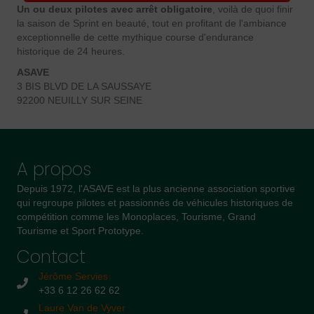
Un ou deux pilotes avec arrêt obligatoire
, voilà de quoi finir
la saison de Sprint en beauté, tout en profitant de l'ambiance
exceptionnelle de cette mythique course d'endurance
historique de 24 heures.
ASAVE
3 BIS BLVD DE LA SAUSSAYE
92200 NEUILLY SUR SEINE
A propos
Depuis 1972, l'ASAVE est la plus ancienne association sportive
qui regroupe pilotes et passionnés de véhicules historiques de
compétition comme les Monoplaces, Tourisme, Grand
Tourisme et Sport Prototype.
Contact
Jérôme Servies
+33 6 12 26 62 62
Laure Van de Vyver