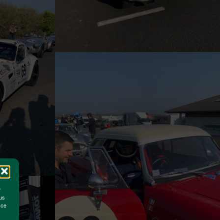
r
ous
 ce