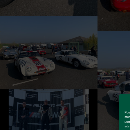
Pour
sto
per
site